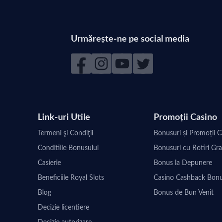
Urmărește-ne pe social media
Link-uri Utile
Promoții Casino
Termeni şi Condiţii
Bonusuri și Promoții C
Conditiile Bonusului
Bonusuri cu Rotiri Gra
Casierie
Bonus la Depunere
Beneficiile Royal Slots
Casino Cashback Bon
Blog
Bonus de Bun Venit
Decizie licentiere