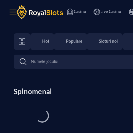
Casino
Live Casino
Hot
Populare
Sloturi noi
Spinomenal