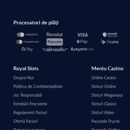
Procesatori de plăți
Royal Slots
Meniu Cazino
Despre Noi
Online Casino
Politica de Confidențialitate
Sloturi Online
Joc Responsabil
Sloturi Megaways
Întrebări Frecvente
Sloturi Clasice
Regulament Pariuri
Sloturi Video
Ofertă Pariuri
Pacanele Fructe