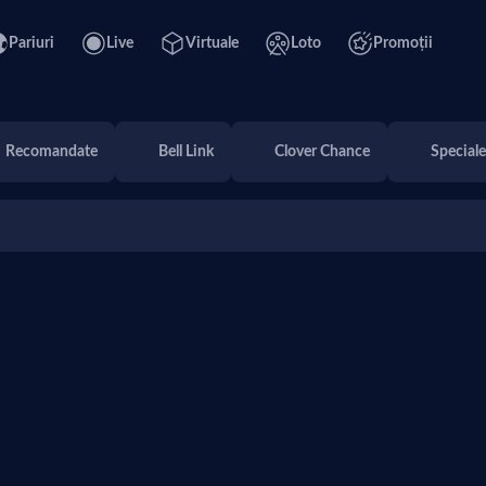
Pariuri
Live
Virtuale
Loto
Promoții
Recomandate
Bell Link
Clover Chance
Speciale