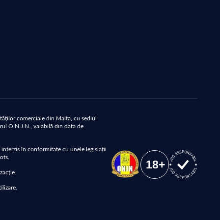
tăţilor comerciale din Malta, cu sediul
l O.N.J.N., valabilă din data de
interzis în conformitate cu unele legislații
ots.
18+
zacție.
ilizare.