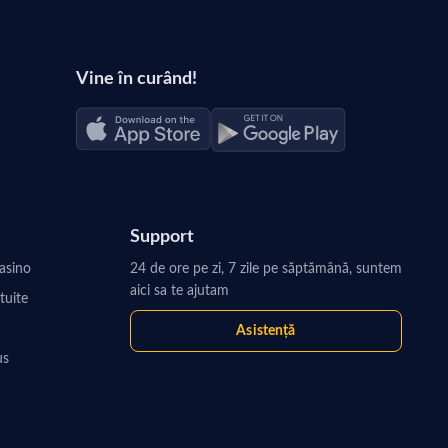
Vine în curând!
Support
asino
24 de ore pe zi, 7 zile pe săptămână, suntem
aici sa te ajutam
tuite
Asistență
us