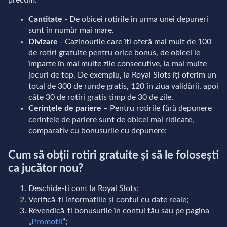
precum:
Cantitate
- De obicei rotirile în urma unei depuneri
sunt în număr mai mare.
Divizare
- Cazinourile care îți oferă mai mult de 100
de rotiri gratuite pentru orice bonus, de obicei le
împarte în mai multe zile consecutive, la mai multe
jocuri de top. De exemplu, la Royal Slots îți oferim un
total de 300 de runde gratis, 120 în ziua validării, apoi
câte 30 de rotiri gratis timp de 30 de zile.
Cerințele de pariere
– Pentru rotirile fără depunere
cerințele de pariere sunt de obicei mai ridicate,
comparativ cu bonusurile cu depunere;
Cum să obții rotiri gratuite și să le folosești
ca jucător nou?
Deschide-ți cont la Royal Slots;
Verifică-ți informațiile și contul cu date reale;
Revendică-ți bonusurile în contul tău sau pe pagina
„
Promoții
”;