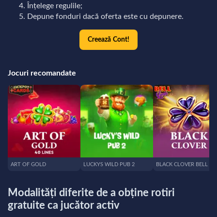
Înțelege regulile;
Depune fonduri dacă oferta este cu depunere.
Creează Cont!
Jocuri recomandate
ART OF GOLD
LUCKYS WILD PUB 2
BLACK CLOVER BELL L
Modalități diferite de a obține rotiri
gratuite ca jucător activ