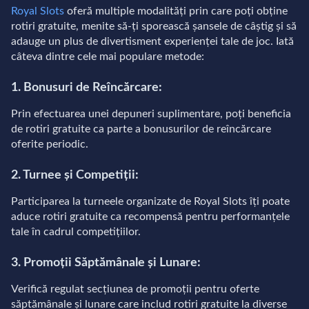
Royal Slots
oferă multiple modalități prin care poți obține
rotiri gratuite, menite să-ți sporească șansele de câștig și să
adauge un plus de divertisment experienței tale de joc. Iată
câteva dintre cele mai populare metode:
1. Bonusuri de Reîncărcare:
Prin efectuarea unei depuneri suplimentare, poți beneficia
de rotiri gratuite ca parte a bonusurilor de reîncărcare
oferite periodic.
2. Turnee și Competiții:
Participarea la turneele organizate de Royal Slots îți poate
aduce rotiri gratuite ca recompensă pentru performanțele
tale în cadrul competițiilor.
3. Promoții Săptămânale și Lunare:
Verifică regulat secțiunea de promoții pentru oferte
săptămânale și lunare care includ rotiri gratuite la diverse