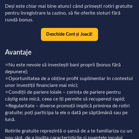
Deși este chiar mai bine atunci când primești rotiri gratuite
pentru înregistrare la cazino, să fie oferite sloturi fără
rundă bonus.
Deschide Cont și Joacă!
Avantaje
⭐Nu este nevoie să investești bani proprii (bonus fără
depunere);
⭐Oportunitatea de a obține profit suplimentar în contextul
unor investiții financiare mai mici;
⭐Condiții de pariere loiale – cerința de pariere pentru
câștig este mică, ceea ce îți permite să recuperezi rapid;
⭐Regularitate – diverse promoții implică primirea de rotiri
gratuite; poți participa la ele o dată pe săptămână sau pe
lună.
Rotirile gratuite reprezintă o șansă de a te familiariza cu un
nou slot, de a învăța caracteristicile și nuanțele jocului