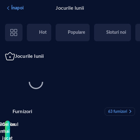
Jocurile lunii
Înapoi
Hot
Populare
Sloturi noi
Jocurile lunii
Furnizori
63
furnizori
urnizorul
Popular
Cel
unii
mai
jucat