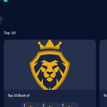
i
i
i
i
i
i
i
Top 10
Top 10 Book of
To
1
2
3