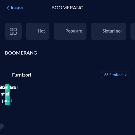
BOOMERANG
Înapoi
Hot
Populare
Sloturi noi
BOOMERANG
Furnizori
63
furnizori
urnizorul
Popular
Cel
unii
mai
jucat
i
i
i
i
i
i
i