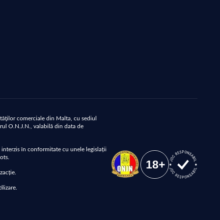
tăţilor comerciale din Malta, cu sediul
l O.N.J.N., valabilă din data de
interzis în conformitate cu unele legislații
ots.
18+
zacție.
ilizare.