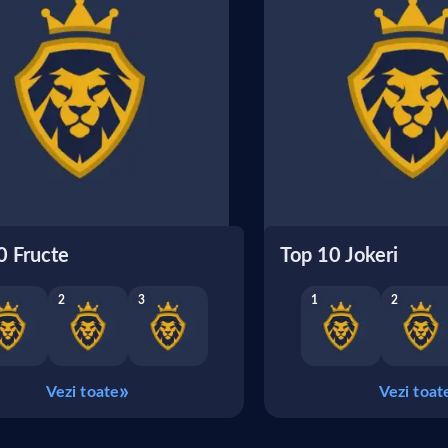
0 Fructe
Top 10 Jokeri
2
3
1
2
»
Vezi toate
Vezi toat