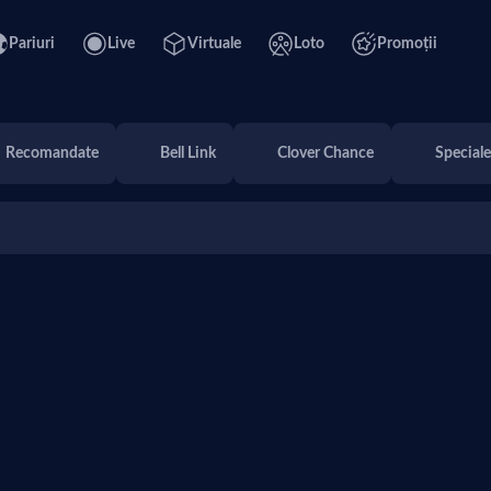
Pariuri
Live
Virtuale
Loto
Promoții
Recomandate
Bell Link
Clover Chance
Speciale