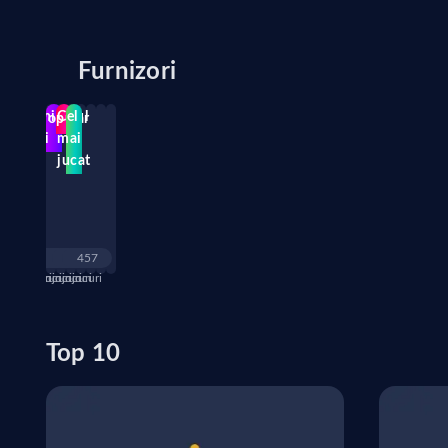
Furnizori
Furnizorul
Cel
Popular
lunii
mai
jucat
73
215
773
284
94
269
457
jocuri
jocuri
jocuri
jocuri
jocuri
jocuri
jocuri
Top 10