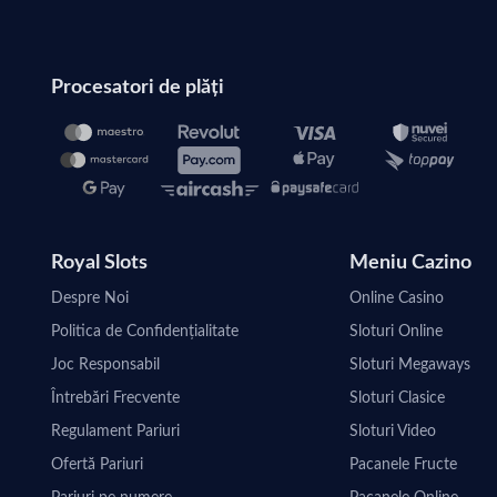
Procesatori de plăți
Royal Slots
Meniu Cazino
Despre Noi
Online Casino
Politica de Confidențialitate
Sloturi Online
Joc Responsabil
Sloturi Megaways
Întrebări Frecvente
Sloturi Clasice
Regulament Pariuri
Sloturi Video
Ofertă Pariuri
Pacanele Fructe