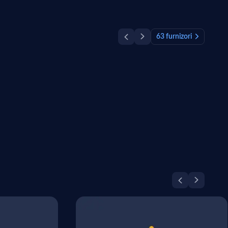
63
furnizori