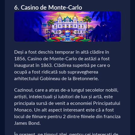
6. Casino de Monte-Carlo
Deși a fost deschis temporar în altă clădire în
1856, Casino de Monte-Carlo de astăzi a fost
inaugurat în 1863. Clădirea superbă pe care o
ocupă a fost ridicată sub supravegherea
arhitectului Gobineau de la Bretonnerie.
Cazinoul, care a atras de-a lungul secolelor nobili,
artiști, intelectuali și iubitori de lux și artă, este
principala sursă de venit a economiei Principatului
Monaco. Un alt aspect interesant este că a fost
locul de filmare pentru 2 dintre filmele din franciza
James Bond.
În prezent, pe timpul zilei, pentru cei interesați de