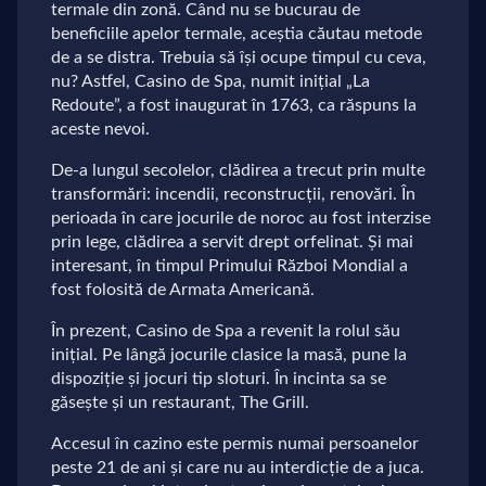
termale din zonă. Când nu se bucurau de
beneficiile apelor termale, aceștia căutau metode
de a se distra. Trebuia să își ocupe timpul cu ceva,
nu? Astfel, Casino de Spa, numit inițial „La
Redoute”, a fost inaugurat în 1763, ca răspuns la
aceste nevoi.
De-a lungul secolelor, clădirea a trecut prin multe
transformări: incendii, reconstrucții, renovări. În
perioada în care jocurile de noroc au fost interzise
prin lege, clădirea a servit drept orfelinat. Și mai
interesant, în timpul Primului Război Mondial a
fost folosită de Armata Americană.
În prezent, Casino de Spa a revenit la rolul său
inițial. Pe lângă jocurile clasice la masă, pune la
dispoziție și jocuri tip sloturi. În incinta sa se
găsește și un restaurant, The Grill.
Accesul în cazino este permis numai persoanelor
peste 21 de ani și care nu au interdicție de a juca.