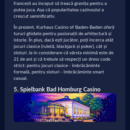
francezii au început să treacă granița pentru a
putea juca. Așa că popularitatea cazinoului a
crescut semnificativ.
În prezent, Kurhaus Casino of Baden-Baden oferă
tururi ghidate pentru pasionații de arhitectură și
istorie. În plus, dacă ești jucător, poți încerca atât
jocuri clasice (ruletă, blackjack și poker), cât și
sloturi. Ia în considerare că vârsta minimă este de
21 de ani și că trebuie să respecți un dress code
strict: pentru jocuri clasice - îmbrăcăminte
formală, pentru sloturi - îmbrăcăminte smart
casual.
5. Spielbank Bad Homburg Casino