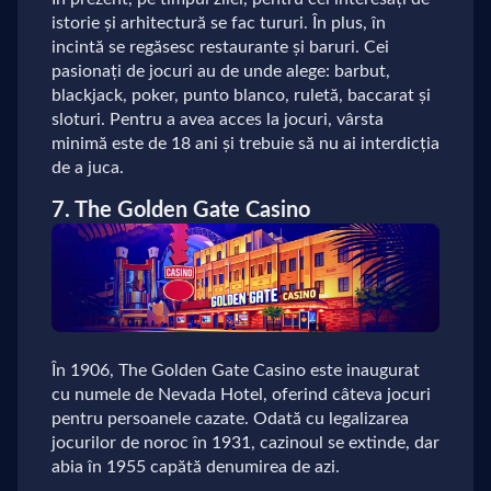
istorie și arhitectură se fac tururi. În plus, în
incintă se regăsesc restaurante și baruri. Cei
pasionați de jocuri au de unde alege: barbut,
blackjack, poker, punto blanco, ruletă, baccarat și
sloturi. Pentru a avea acces la jocuri, vârsta
minimă este de 18 ani și trebuie să nu ai interdicția
de a juca.
7. The Golden Gate Casino
În 1906, The Golden Gate Casino este inaugurat
cu numele de Nevada Hotel, oferind câteva jocuri
pentru persoanele cazate. Odată cu legalizarea
jocurilor de noroc în 1931, cazinoul se extinde, dar
abia în 1955 capătă denumirea de azi.