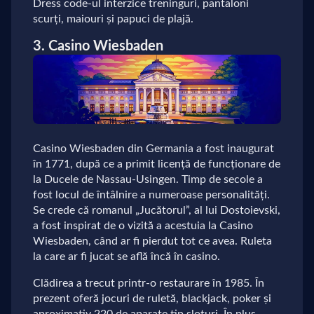
Dress code-ul interzice treninguri, pantaloni
scurți, maiouri și papuci de plajă.
3. Casino Wiesbaden
Casino Wiesbaden din Germania a fost inaugurat
în 1771, după ce a primit licență de funcționare de
la Ducele de Nassau-Usingen. Timp de secole a
fost locul de întâlnire a numeroase personalități.
Se crede că romanul „Jucătorul”, al lui Dostoievski,
a fost inspirat de o vizită a acestuia la Casino
Wiesbaden, când ar fi pierdut tot ce avea. Ruleta
la care ar fi jucat se află încă în casino.
Clădirea a trecut printr-o restaurare în 1985. În
prezent oferă jocuri de ruletă, blackjack, poker și