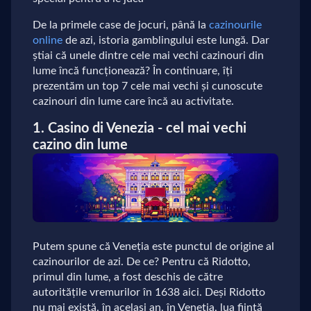
De la primele case de jocuri, până la
cazinourile
online
de azi, istoria gamblingului este lungă. Dar
știai că unele dintre cele mai vechi cazinouri din
lume încă funcționează? În continuare, îți
prezentăm un top 7 cele mai vechi și cunoscute
cazinouri din lume care încă au activitate.
1. Casino di Venezia - cel mai vechi
cazino din lume
Putem spune că Veneția este punctul de origine al
cazinourilor de azi. De ce? Pentru că Ridotto,
primul din lume, a fost deschis de către
autoritățile vremurilor în 1638 aici. Deși Ridotto
nu mai există, în același an, în Veneția, lua ființă