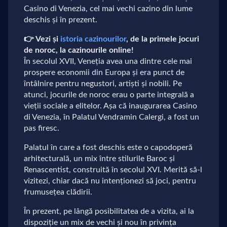
Casino di Venezia, cel mai vechi cazino din lume
deschis și în prezent.
👉 Vezi și
istoria cazinourilor
, de la primele jocuri
de noroc, la cazinourile online!
În secolul XVII, Veneția avea una dintre cele mai
prospere economii din Europa și era punct de
întâlnire pentru negustori, artiști și nobili. Pe
atunci, jocurile de noroc erau o parte integrală a
vieții sociale a elitelor. Așa că inaugurarea Casino
di Venezia, în Palatul Vendramin Calergi, a fost un
pas firesc.
Palatul în care a fost deschis este o capodoperă
arhitecturală, un mix între stilurile Baroc și
Renascentist, construită în secolul XVI. Merită să-l
vizitezi, chiar dacă nu intenționezi să joci, pentru
frumusețea clădirii.
În prezent, pe lângă posibilitatea de a vizita, ai la
dispoziție un mix de vechi și nou în privința